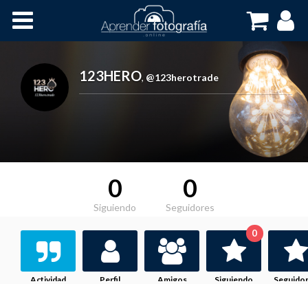
Inicio
Cursos OnLine
123HERO
,
@123herotrade
0
0
Siguiendo
Seguidores
0
Actividad
Perfil
Amigos
Siguiendo
Seguido