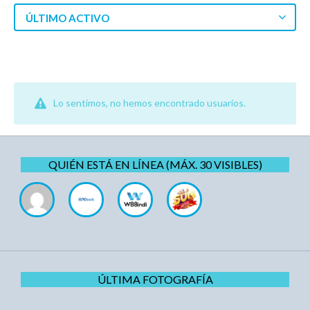
ÚLTIMO ACTIVO
Lo sentimos, no hemos encontrado usuarios.
QUIÉN ESTÁ EN LÍNEA (MÁX. 30 VISIBLES)
ÚLTIMA FOTOGRAFÍA