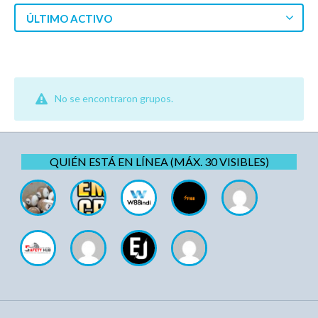
ÚLTIMO ACTIVO
No se encontraron grupos.
QUIÉN ESTÁ EN LÍNEA (MÁX. 30 VISIBLES)