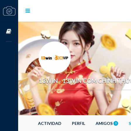
Cursos OnLine
13WIN - 13WIN COM CHÍNH THỨC
ACTIVIDAD
PERFIL
AMIGOS
0