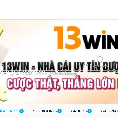
0
Siguiendo
 - TẶNG 88K 2025
@13winclubcom
,
SIGUIENDO
SEGUIDORES
GRUPOS
GALERÍA
0
0
0