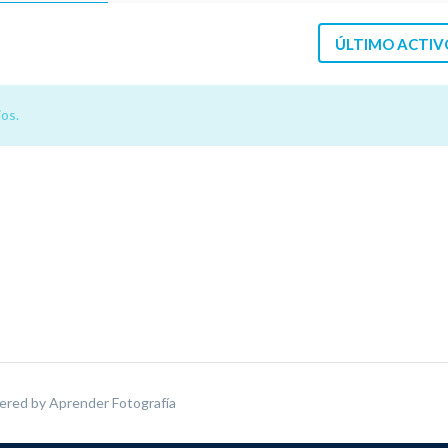
ÚLTIMO ACTIV
os.
ered by
Aprender Fotografía