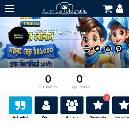
Inicio
Cursos OnLine
1777BET
,
@1777bettcom
ঢাকা
0
0
Siguiendo
Seguidores
0
Actividad
Perfil
Amigos
Siguiendo
Seguido