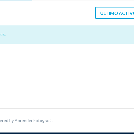
ÚLTIMO ACTIV
os.
ered by
Aprender Fotografía