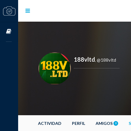
Cursos OnLine
188vltd
@188vltd
,
ACTIVIDAD
PERFIL
AMIGOS
0