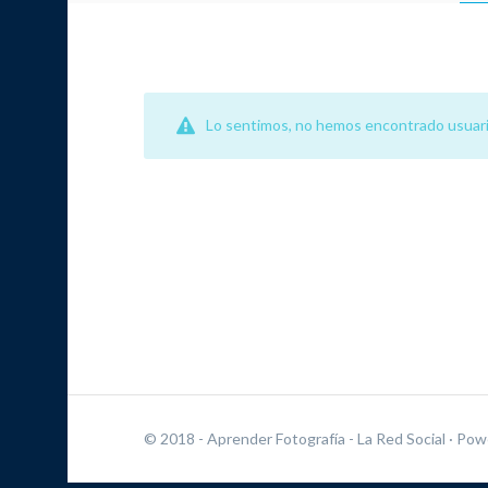
Lo sentimos, no hemos encontrado usuari
© 2018 - Aprender Fotografía - La Red Social
· Pow