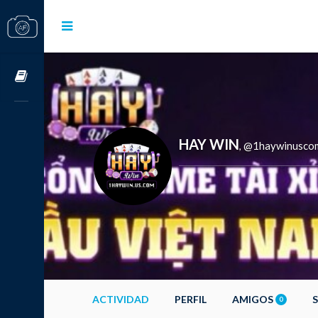
Cursos OnLine
HAY WIN
@1haywinusco
,
ACTIVIDAD
PERFIL
AMIGOS
0