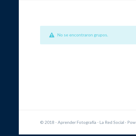
No se encontraron grupos.
© 2018 - Aprender Fotografía - La Red Social
· Pow