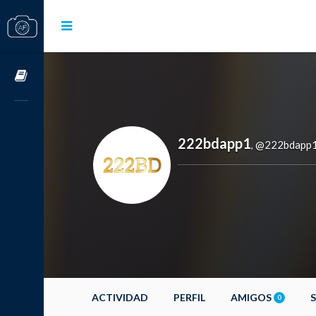
Cursos OnLine
222bdapp1
@222bdapp
,
ACTIVIDAD
PERFIL
AMIGOS
0