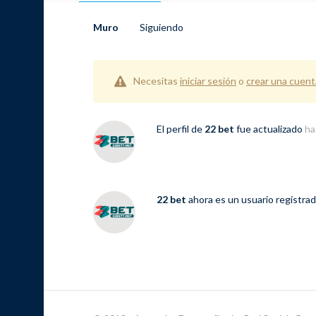
Muro
Siguiendo
Necesitas
iniciar sesión
o
crear una cuent
El perfil de
22 bet
fue actualizado
ha
22 bet
ahora es un usuario registra