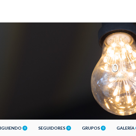
0
Siguiendo
SIGUIENDO
SEGUIDORES
GRUPOS
GALERÍA
0
0
0