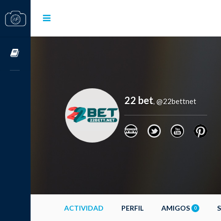
Cursos OnLine
22 bet
@22bettnet
,
ACTIVIDAD
PERFIL
AMIGOS
0