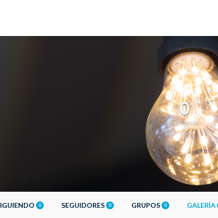
0
Siguiendo
SIGUIENDO
SEGUIDORES
GRUPOS
GALERÍA
0
0
0