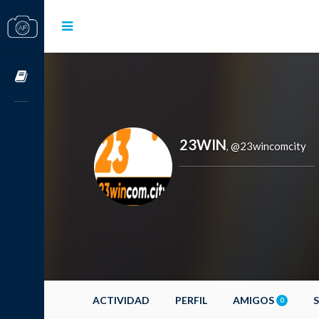
Cursos OnLine
23WIN
@23wincomcity
,
ACTIVIDAD
PERFIL
AMIGOS
0