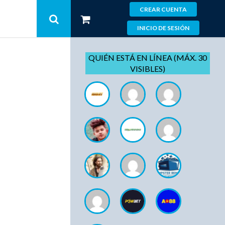
CREAR CUENTA
INICIO DE SESIÓN
QUIÉN ESTÁ EN LÍNEA (MÁX. 30
VISIBLES)