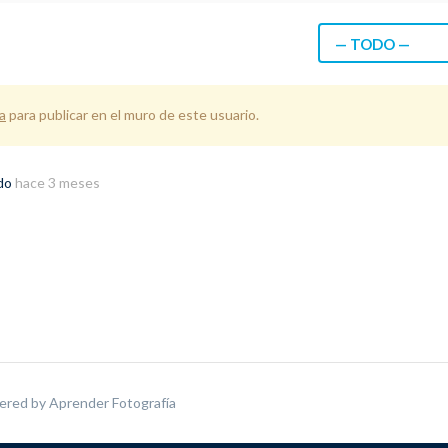
— TODO —
a
para publicar en el muro de este usuario.
ado
hace 3 meses
ered by
Aprender Fotografía