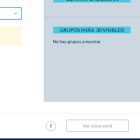
GRUPOS (MÁX. 30 VISIBLES)
No hay grupos a mostrar