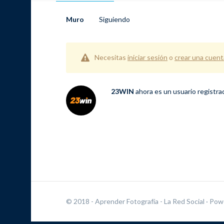
Muro
Siguiendo
Necesitas
iniciar sesión
o
crear una cuent
23WIN
ahora es un usuario registr
© 2018 - Aprender Fotografía - La Red Social
· Pow