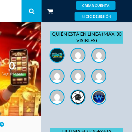
CREAR CUENTA
INICIO DE SESIÓN
QUIÉN ESTÁ EN LÍNEA (MÁX. 30
VISIBLES)
0
Seguidores
0
ÚLTIMA FOTOGRAFÍA