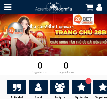
Inicio
Cursos OnLine
Nhà cái 28bet
,
@28betnl
0
0
Siguiendo
Seguidores
0
Actividad
Perfil
Amigos
Siguiendo
Seguido