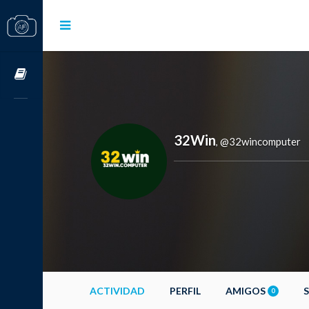
Cursos OnLine
32Win
@32wincomputer
,
ACTIVIDAD
PERFIL
AMIGOS
0