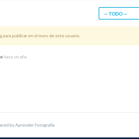
— TODO —
a
para publicar en el muro de este usuario.
do
hace un año
ered by
Aprender Fotografía