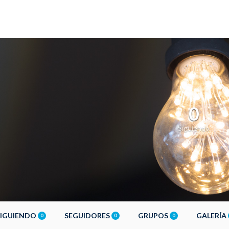
0
Siguiendo
SIGUIENDO
SEGUIDORES
GRUPOS
GALERÍA
0
0
0