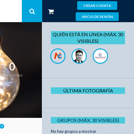
CREAR CUENTA
INICIO DE SESIÓN
QUIÉN ESTÁ EN LÍNEA (MÁX. 30
VISIBLES)
0
Seguidores
ÚLTIMA FOTOGRAFÍA
GRUPOS (MÁX. 30 VISIBLES)
0
No hay grupos a mostrar