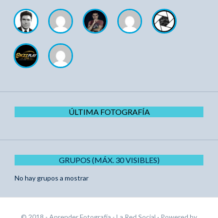
ÚLTIMA FOTOGRAFÍA
GRUPOS (MÁX. 30 VISIBLES)
No hay grupos a mostrar
© 2018 - Aprender Fotografía - La Red Social
· Powered by