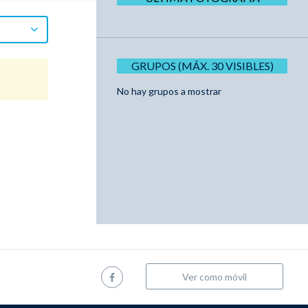
GRUPOS (MÁX. 30 VISIBLES)
No hay grupos a mostrar