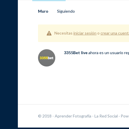
Muro
Siguiendo
Necesitas
iniciar sesión
o
crear una cuent
3355Bet live
ahora es un usuario re
© 2018 - Aprender Fotografía - La Red Social
· Pow