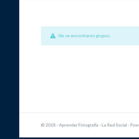
No se encontraron grupos.
© 2018 - Aprender Fotografía - La Red Social
· Pow