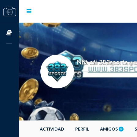
Cursos OnLine
Nhà cái 383sports
@3
,
ACTIVIDAD
PERFIL
AMIGOS
0