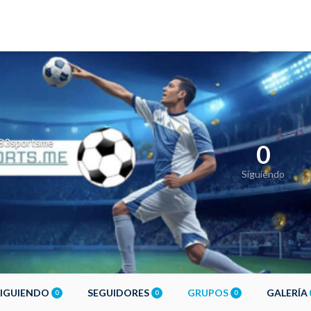
83sportsme
0
Siguiendo
SIGUIENDO
SEGUIDORES
GRUPOS
GALERÍA
0
0
0