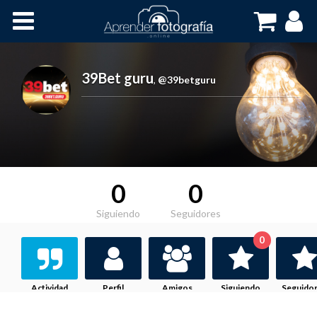
Inicio
Cursos OnLine
39Bet guru
,
@39betguru
0
0
Siguiendo
Seguidores
0
Actividad
Perfil
Amigos
Siguiendo
Seguido