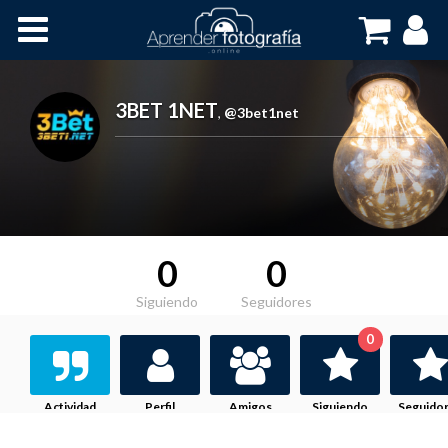
Inicio
Cursos OnLine
3BET 1NET
,
@3bet1net
0
0
Siguiendo
Seguidores
0
Actividad
Perfil
Amigos
Siguiendo
Seguido