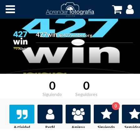
Inicio
Cursos OnLine
427win
,
@427winbetorg
0
0
Siguiendo
Seguidores
0
Actividad
Perfil
Amigos
Siguiendo
Seguido