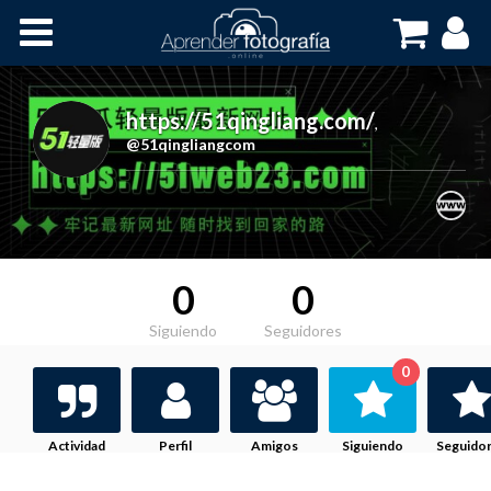
Inicio
Cursos OnLine
https://51qingliang.com/
,
@51qingliangcom
0
0
Siguiendo
Seguidores
0
Actividad
Perfil
Amigos
Siguiendo
Seguido