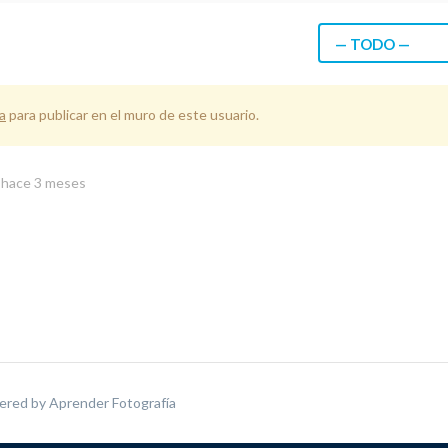
— TODO —
a
para publicar en el muro de este usuario.
o
hace 3 meses
ered by
Aprender Fotografía