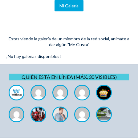
Mi Galeria
Estas viendo la galería de un miembro de la red social, anímate a
dar algún "Me Gusta"
¡No hay galerías disponibles!
QUIÉN ESTÁ EN LÍNEA (MÁX. 30 VISIBLES)