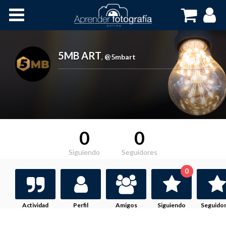
Inicio
Cursos OnLine
5MB ART
,
@5mbart
0
0
Siguiendo
Seguidores
0
Actividad
Perfil
Amigos
Siguiendo
Seguido