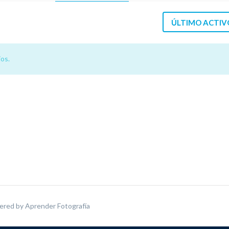
ÚLTIMO ACTIV
os.
ered by
Aprender Fotografía