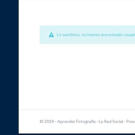
Lo sentimos, no hemos encontrado usuari
© 2018 - Aprender Fotografía - La Red Social
· Pow