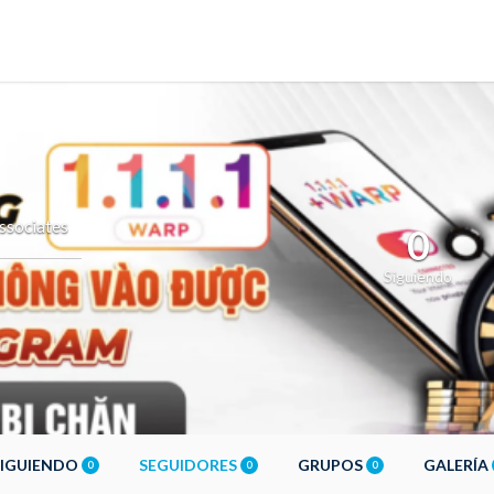
sociates
0
Siguiendo
SIGUIENDO
SEGUIDORES
GRUPOS
GALERÍA
0
0
0