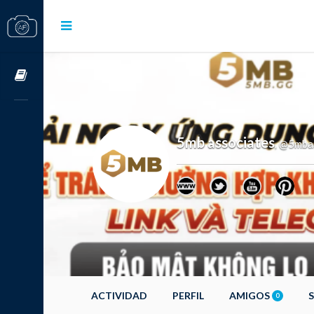
Cursos OnLine
5mb associates
@5mbas
,
ACTIVIDAD
PERFIL
AMIGOS
0