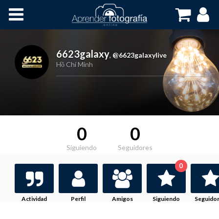
Inicio
Cursos OnLine
6623galaxy
,
@6623galaxylive
Hồ Chí Minh
0
0
Siguiendo
Seguidores
0
Actividad
Perfil
Amigos
Siguiendo
Seguido