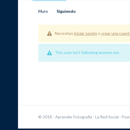
Muro
Siguiendo
Necesitas
iniciar sesión
o
crear una cuent
This user isn't following anyone yet.
© 2018 - Aprender Fotografía - La Red Social
· Pow