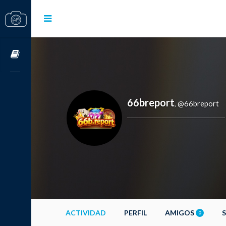
Cursos OnLine
66breport
@66breport
,
ACTIVIDAD
PERFIL
AMIGOS
0