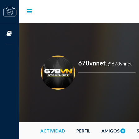
Cursos OnLine
678vnnet
@678vnnet
,
ACTIVIDAD
PERFIL
AMIGOS
0