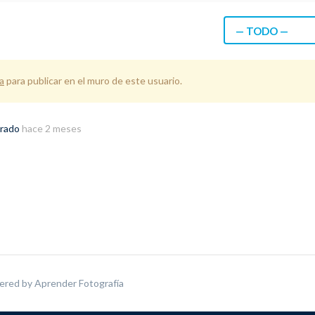
— TODO —
a
para publicar en el muro de este usuario.
trado
hace 2 meses
ered by
Aprender Fotografía