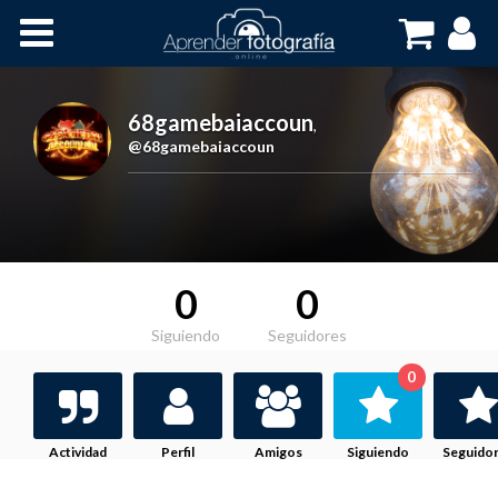
Inicio
Cursos OnLine
68gamebaiaccoun
,
@68gamebaiaccoun
0
0
Siguiendo
Seguidores
0
Actividad
Perfil
Amigos
Siguiendo
Seguido