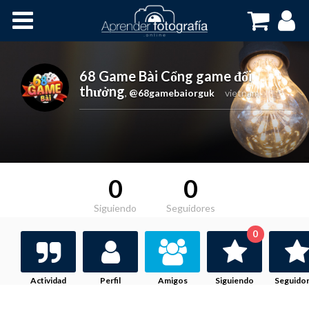
Inicio
Cursos OnLine
68 Game Bài Cổng game đổi
thưởng
,
@68gamebaiorguk
vietnam
0
0
Siguiendo
Seguidores
0
Actividad
Perfil
Amigos
Siguiendo
Seguido