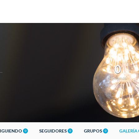
0
Siguiendo
SIGUIENDO
SEGUIDORES
GRUPOS
GALERÍA
0
0
0