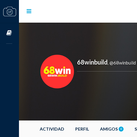
Cursos OnLine
68winbuild
@68winbuild
,
ACTIVIDAD
PERFIL
AMIGOS
0