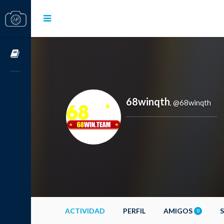
Cursos OnLine
68winqth
@68winqth
,
ACTIVIDAD
PERFIL
AMIGOS
0