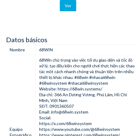
Ver
Datos básicos
Nombre
68WIN
68Win
chú trọng vào việc tối ưu giao diện và tốc độ
xử lý, tạo điều kiện cho người chơi thực hiện các thao
tác một cách nhanh chóng và thuận tiện trên nhiều
thiết bị khác nhau. #68win #nhacai68win
#68winsystem #nhacai68winsystem
Website:
https://68win.systems/
Địa chỉ: 366 An Dương Vương, Phú Lâm, Hồ Chí
Minh, Việt Nam
SĐT: 0901360507
Email:
info@68win.system
Social:
https://x.com/68winsystem
Equipo
https://www.youtube.com/@68winsystem
Fotográfico
https://www.pinterest.com/68winsystem/