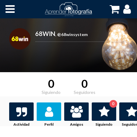
Inicio
Cursos OnLine
68WIN
,
@68winsystem
0
0
Siguiendo
Seguidores
0
Actividad
Perfil
Amigos
Siguiendo
Seguido