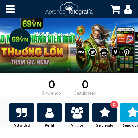
Inicio
Cursos OnLine
69VN
,
@69vnbz
0
0
Siguiendo
Seguidores
0
Actividad
Perfil
Amigos
Siguiendo
Seguido