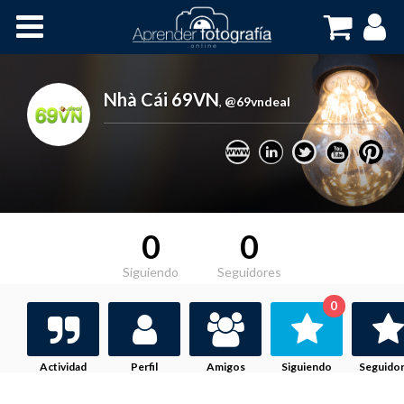
Inicio
Cursos OnLine
Nhà Cái 69VN
,
@69vndeal
0
0
Siguiendo
Seguidores
0
Actividad
Perfil
Amigos
Siguiendo
Seguido