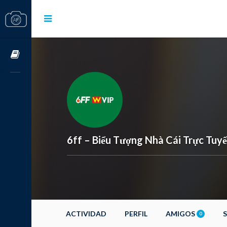
Cursos OnLine
6ff – Biểu Tượng Nhà Cái Trực Tuy
ACTIVIDAD
PERFIL
AMIGOS
0