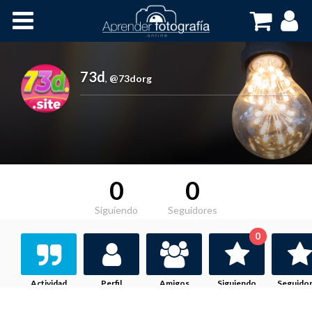
Inicio
Cursos OnLine
73d
,
@73dorg
0
0
Siguiendo
Seguidores
0
Actividad
Perfil
Amigos
Siguiendo
Seguido