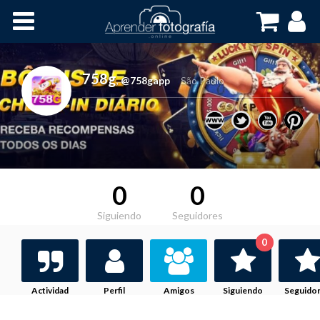
Inicio
Cursos OnLine
758g
,
@758gapp
São Paulo
0
0
Siguiendo
Seguidores
0
Actividad
Perfil
Amigos
Siguiendo
Seguido