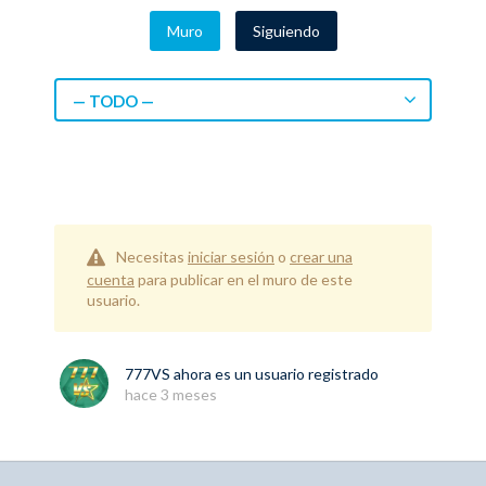
Muro
Siguiendo
— TODO —
Necesitas
iniciar sesión
o
crear una
cuenta
para publicar en el muro de este
usuario.
777VS
ahora es un usuario registrado
hace 3 meses