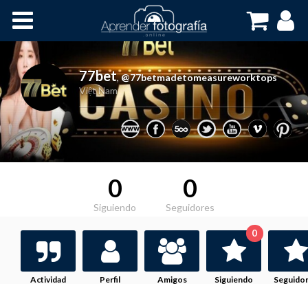
Inicio
Cursos OnLine
77bet
,
@77betmadetomeasureworktops
Việt Nam
0
0
Siguiendo
Seguidores
0
Actividad
Perfil
Amigos
Siguiendo
Seguido