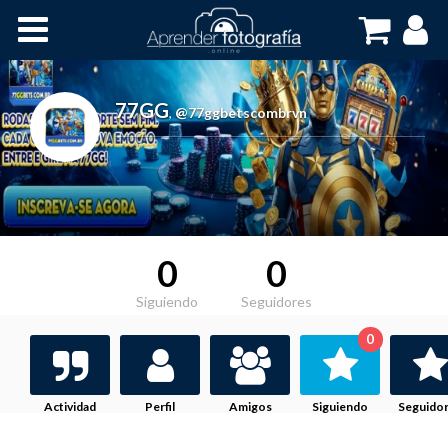
Inicio
Cursos OnLine
77GG
,
@77ggbetscombrvn
0
0
Siguiendo
Seguidores
0
Actividad
Perfil
Amigos
Siguiendo
Seguido