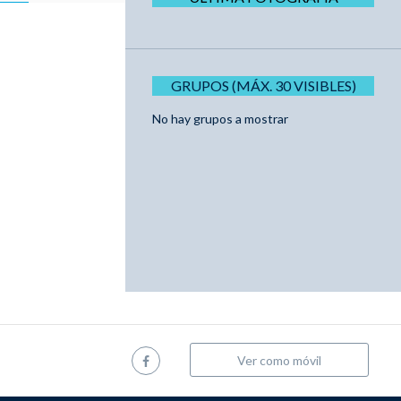
GRUPOS (MÁX. 30 VISIBLES)
No hay grupos a mostrar