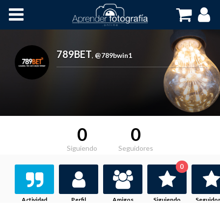
Inicio
Cursos OnLine
789BET
,
@789bwin1
0
0
Siguiendo
Seguidores
0
Actividad
Perfil
Amigos
Siguiendo
Seguido