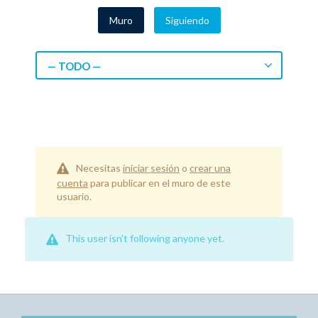
Muro
Siguiendo
— TODO —
Necesitas
iniciar sesión
o
crear una
cuenta
para publicar en el muro de este
usuario.
This user isn't following anyone yet.