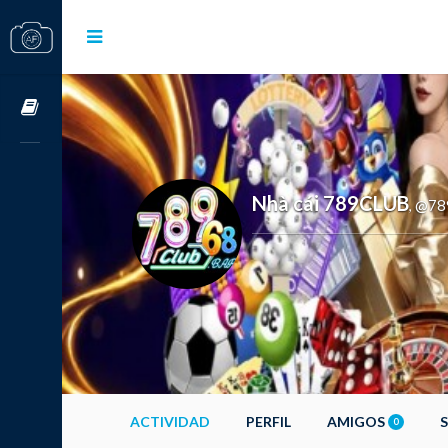
Cursos OnLine
Nhà cái 789CLUB
@789
,
ACTIVIDAD
PERFIL
AMIGOS
0