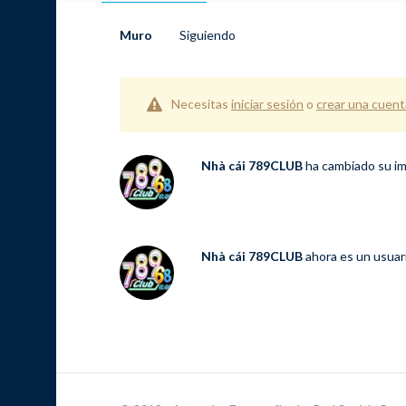
Muro
Siguiendo
Necesitas
iniciar sesión
o
crear una cuent
Nhà cái 789CLUB
ha cambiado su im
Nhà cái 789CLUB
ahora es un usuar