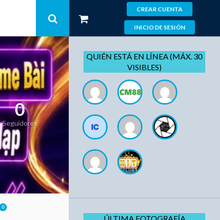
CREAR CUENTA
INICIO DE SESIÓN
QUIÉN ESTÁ EN LÍNEA (MÁX. 30
VISIBLES)
0
Seguidores
0
ÚLTIMA FOTOGRAFÍA