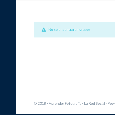
No se encontraron grupos.
© 2018 - Aprender Fotografía - La Red Social
· Pow