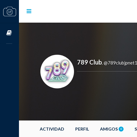
Cursos OnLine
789 Club
@789clubjpnet
,
ACTIVIDAD
PERFIL
AMIGOS
0