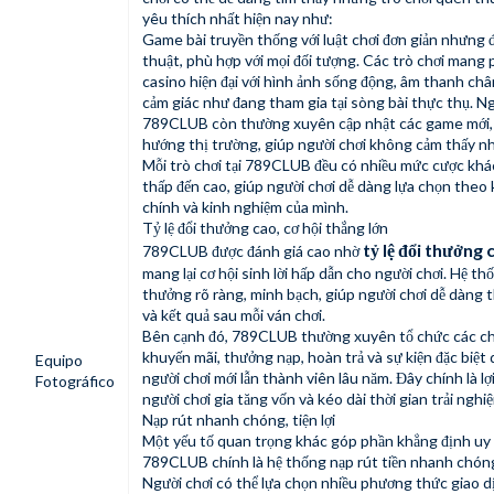
yêu thích nhất hiện nay như:
Game bài truyền thống với luật chơi đơn giản nhưng đ
thuật, phù hợp với mọi đối tượng. Các trò chơi mang
casino hiện đại với hình ảnh sống động, âm thanh châ
cảm giác như đang tham gia tại sòng bài thực thụ. Ng
789CLUB còn thường xuyên cập nhật các game mới, 
hướng thị trường, giúp người chơi không cảm thấy n
Mỗi trò chơi tại 789CLUB đều có nhiều mức cược khá
thấp đến cao, giúp người chơi dễ dàng lựa chọn theo 
chính và kinh nghiệm của mình.
Tỷ lệ đổi thưởng cao, cơ hội thắng lớn
tỷ lệ đổi thưởng
789CLUB được đánh giá cao nhờ
mang lại cơ hội sinh lời hấp dẫn cho người chơi. Hệ th
thưởng rõ ràng, minh bạch, giúp người chơi dễ dàng 
và kết quả sau mỗi ván chơi.
Bên cạnh đó, 789CLUB thường xuyên tổ chức các ch
khuyến mãi, thưởng nạp, hoàn trả và sự kiện đặc biệt
Equipo
người chơi mới lẫn thành viên lâu năm. Đây chính là lợi
Fotográfico
người chơi gia tăng vốn và kéo dài thời gian trải ngh
Nạp rút nhanh chóng, tiện lợi
Một yếu tố quan trọng khác góp phần khẳng định uy 
789CLUB chính là hệ thống nạp rút tiền nhanh chóng 
Người chơi có thể lựa chọn nhiều phương thức giao d