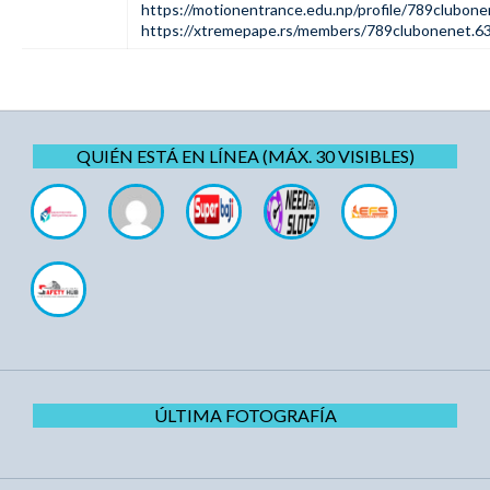
https://motionentrance.edu.np/profile/789clubone
https://xtremepape.rs/members/789clubonenet.6
QUIÉN ESTÁ EN LÍNEA (MÁX. 30 VISIBLES)
ÚLTIMA FOTOGRAFÍA