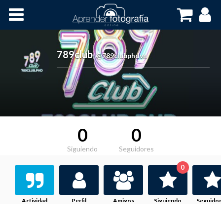
Inicio
Cursos OnLine
789club
,
@789clubphdvn
0
0
Siguiendo
Seguidores
0
Actividad
Perfil
Amigos
Siguiendo
Seguido