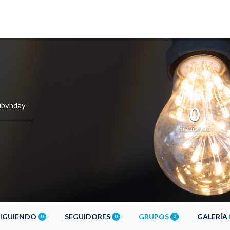
ubvnday
0
Siguiendo
SIGUIENDO
SEGUIDORES
GRUPOS
GALERÍA
0
0
0