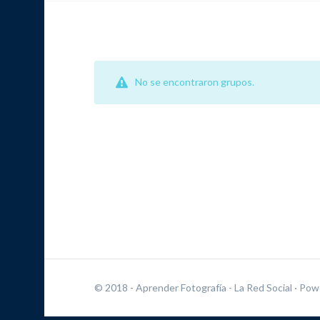
No se encontraron grupos.
© 2018 - Aprender Fotografía - La Red Social
· Pow