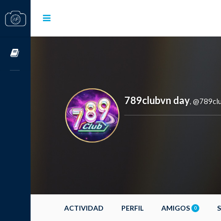
Cursos OnLine
789clubvn day
@789cl
,
ACTIVIDAD
PERFIL
AMIGOS
0