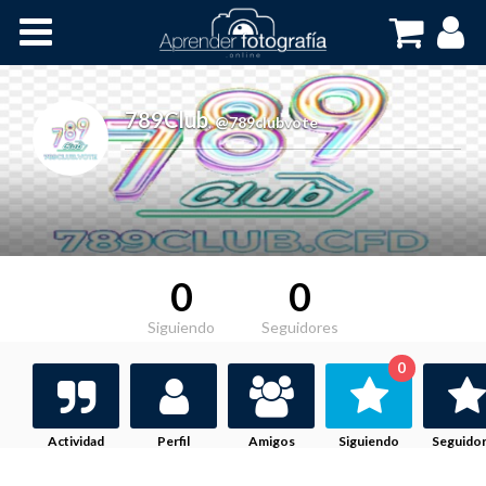
Inicio
Cursos OnLine
789Club
,
@789clubvote
0
0
Siguiendo
Seguidores
0
Actividad
Perfil
Amigos
Siguiendo
Seguido